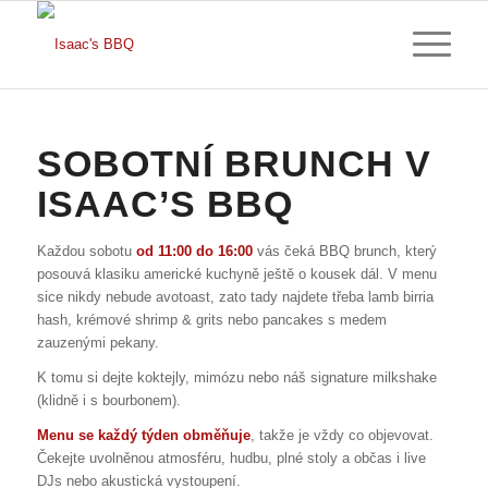
SOBOTNÍ BRUNCH V
ISAAC’S BBQ
Každou sobotu
od 11:00 do 16:00
vás čeká BBQ brunch, který
posouvá klasiku americké kuchyně ještě o kousek dál. V menu
sice nikdy nebude avotoast, zato tady najdete třeba lamb birria
hash, krémové shrimp & grits nebo pancakes s medem
zauzenými pekany.
K tomu si dejte koktejly, mimózu nebo náš signature milkshake
(klidně i s bourbonem).
Menu se každý týden obměňuje
, takže je vždy co objevovat.
Čekejte uvolněnou atmosféru, hudbu, plné stoly a občas i live
DJs nebo akustická vystoupení.