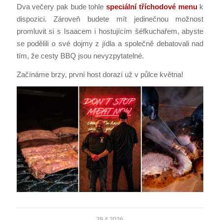
Dva večery pak bude tohle
speciální tříchodové menu
k
dispozici. Zároveň budete mít jedinečnou možnost
promluvit si s Isaacem i hostujícím šéfkuchařem, abyste
se podělili o své dojmy z jídla a společně debatovali nad
tím, že cesty BBQ jsou nevyzpytatelné.
Začínáme brzy, první host dorazí už v půlce května!
29.4.2026