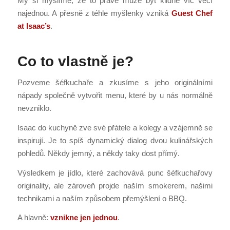
My si myslíme, že to pravé může být klidně víc věcí
najednou. A přesně z téhle myšlenky vzniká
Guest Chef
at Isaac’s
.
Co to vlastně je?
Pozveme šéfkuchaře a zkusíme s jeho originálními
nápady společně vytvořit menu, které by u nás normálně
nevzniklo.
Isaac do kuchyně zve své přátele a kolegy a vzájemně se
inspirují. Je to spíš dynamický dialog dvou kulinářských
pohledů. Někdy jemný, a někdy taky dost přímý.
Výsledkem je jídlo, které zachovává punc šéfkuchařovy
originality, ale zároveň projde naším smokerem, našimi
technikami a naším způsobem přemýšlení o BBQ.
A hlavně:
vznikne jen jednou
.