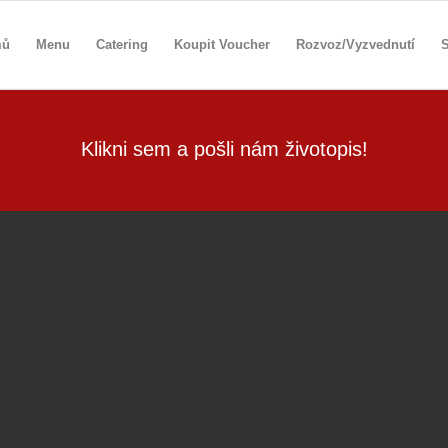
mů
Menu
Catering
Koupit Voucher
Rozvoz/Vyzvednutí
S
Klikni sem a pošli nám životopis!